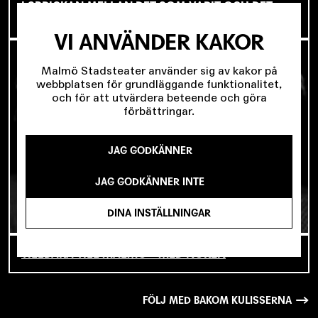
I SPRICKAN MELLAN DET SOM VARIT OCH DET
SOM ÄNNU INTE BÖRJAT
VI ANVÄNDER KAKOR
Malmö Stadsteater använder sig av kakor på
webbplatsen för grundläggande funktionalitet,
och för att utvärdera beteende och göra
förbättringar.
JAG GODKÄNNER
JAG GODKÄNNER INTE
DINA INSTÄLLNINGAR
TILLBAKA TILL MALMÖ – MED NORÉN
FÖLJ MED BAKOM KULISSERNA