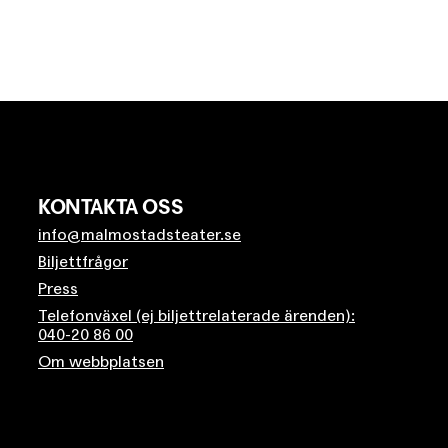
KONTAKTA OSS
info@malmostadsteater.se
Biljettfrågor
Press
Telefonväxel (ej biljettrelaterade ärenden):
040-20 86 00
Om webbplatsen