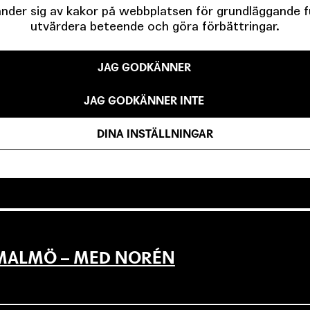
der sig av kakor på webbplatsen för grundläggande fun
utvärdera beteende och göra förbättringar.
EVSEN OCH KÖPENHAMNSTRILOGIN
JAG GODKÄNNER
JAG GODKÄNNER INTE
DINA INSTÄLLNINGAR
LLAN DET SOM VARIT OCH DET SOM Ä
L MALMÖ – MED NORÉN