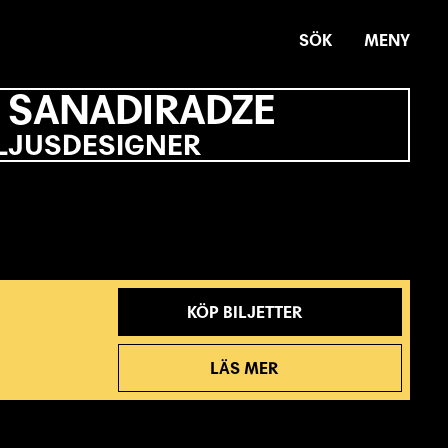
SÖK
MENY
I SANADIRADZE
LJUSDESIGNER
KÖP BILJETTER
LÄS MER