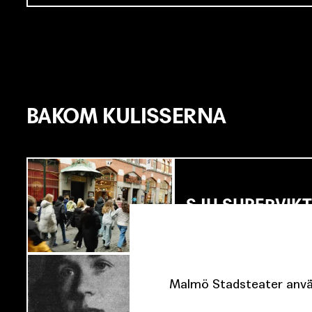
BAKOM KULISSERNA
SJU SUPERVIKT
Malmö Stadsteater använ
OM TOVE DITL