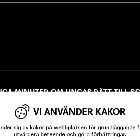
IGA MINUTER OM UNGAS RÄTT TILL 
VI ANVÄNDER KAKOR
der sig av kakor på webbplatsen för grundläggande fun
EVSEN OCH KÖPENHAMNSTRILOGIN
utvärdera beteende och göra förbättringar.