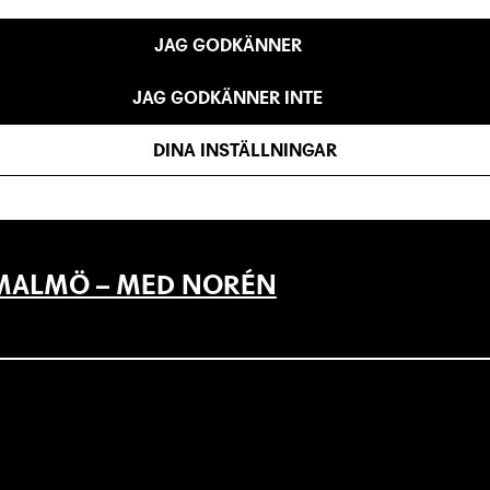
JAG GODKÄNNER
JAG GODKÄNNER INTE
LLAN DET SOM VARIT OCH DET SOM Ä
DINA INSTÄLLNINGAR
L MALMÖ – MED NORÉN