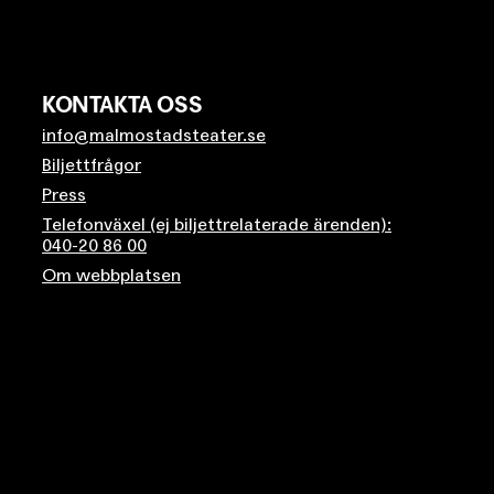
KONTAKTA OSS
info@malmostadsteater.se
Biljettfrågor
Press
Telefonväxel (ej biljettrelaterade ärenden):
040-20 86 00
Om webbplatsen