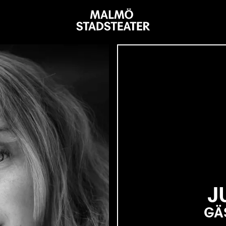
Malmö
Stadsteater
J
GÄ