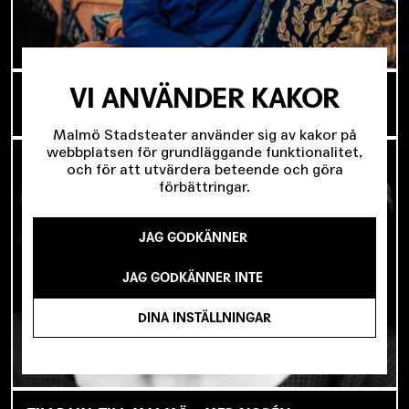
VI ANVÄNDER KAKOR
I SPRICKAN MELLAN DET SOM VARIT OCH DET
SOM ÄNNU INTE BÖRJAT
Malmö Stadsteater använder sig av kakor på
webbplatsen för grundläggande funktionalitet,
och för att utvärdera beteende och göra
förbättringar.
JAG GODKÄNNER
JAG GODKÄNNER INTE
DINA INSTÄLLNINGAR