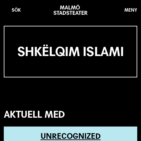
Hoppa
Malmö
till
Stadsteater
SÖK
MENY
huvudinnehåll
SHKËLQIM ISLAMI
AKTUELL MED
UNRECOGNIZED