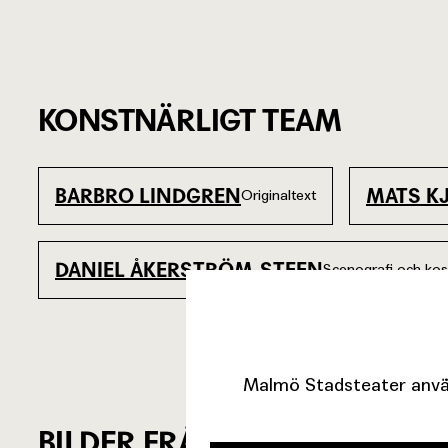
KONSTNÄRLIGT TEAM
BARBRO LINDGREN
MATS K
Originaltext
DANIEL ÅKERSTRÖM-STEEN
Scenografi och ko
Malmö Stadsteater använ
BILDER FRÅN FÖRESTÄLLNIN