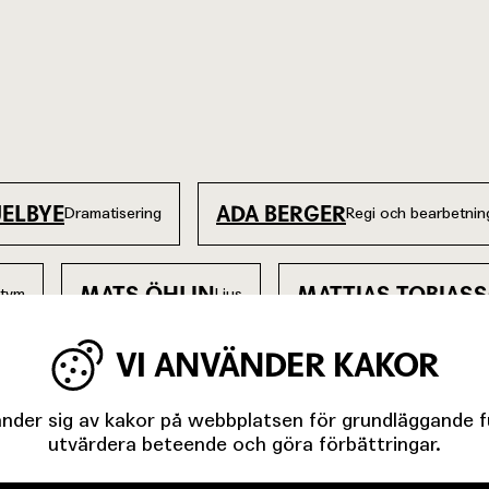
JELBYE
ADA BERGER
Dramatisering
Regi och bearbetnin
MATS ÖHLIN
MATTIAS TOBIAS
stym
Ljus
VI ANVÄNDER KAKOR
der sig av kakor på webbplatsen för grundläggande fun
utvärdera beteende och göra förbättringar.
GEN