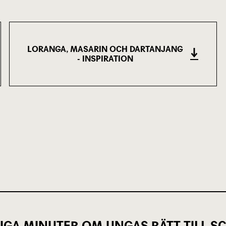
LORANGA, MASARIN OCH DARTANJANG
- INSPIRATION
(3.09 MB)
IGA MINUTER OM UNGAS RÄTT TILL 