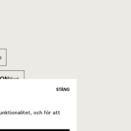
g
SON
Mask
STÄNG
ktionalitet, och för att