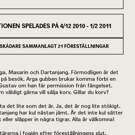
IONEN SPELADES PÅ
4/12 2010 - 1/2 2011
SKÅDARE SAMMANLAGT
21
FÖRESTÄLLNINGAR
ga, Masarin och Dartanjang. Förmodligen är det
på besök. Arga gubben brukar komma förbi en
Gustav om han får permission från fängelset.
väldigt gärna vill sälja korv. Gillar du korv?
a det lite som det är. Ja, det är nog lite stökigt.
anjang har kul nästan jämt. Är det inte kul sätter
eller släpper in några tigrar. Alla är välkomna!
tärerna i foajén efter föreställningens slut.