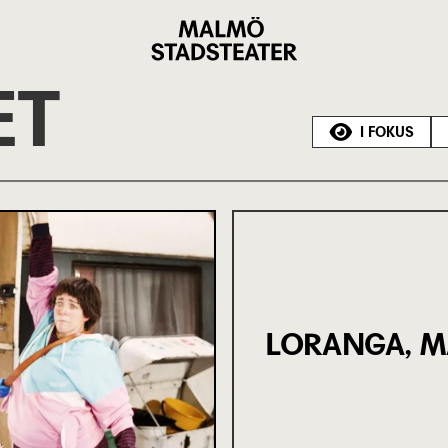
Malmö
Stadsteater
ET
I FOKUS
LORANGA, M