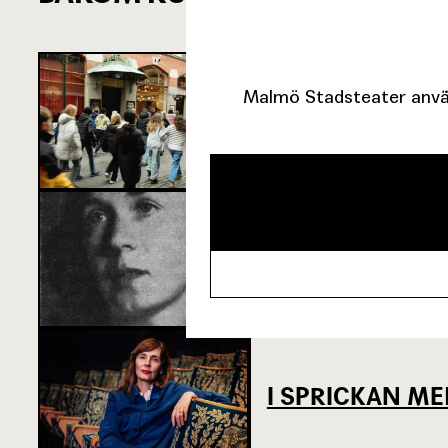
Malmö Stadsteater använ
SJU SUPERVIKT
OM TOVE DITL
I SPRICKAN ME