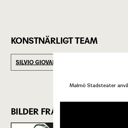
KONSTNÄRLIGT TEAM
SILVIO GIOVANINETTI
KARIN
Originaltext
Malmö Stadsteater använ
BILDER FRÅN FÖRESTÄLLNIN