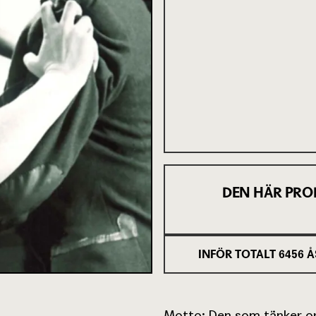
DEN HÄR PRO
INFÖR TOTALT
6456
Å
Motto: Den som tänker orät