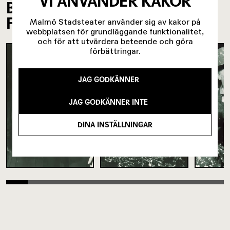
VI ANVÄNDER KAKOR
BILDER FRÅN
FÖRESTÄLLNINGEN
Malmö Stadsteater använder sig av kakor på
webbplatsen för grundläggande funktionalitet,
och för att utvärdera beteende och göra
förbättringar.
JAG GODKÄNNER
JAG GODKÄNNER INTE
DINA INSTÄLLNINGAR