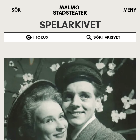
Hoppa
Malmö
till
Stadsteater
SÖK
MENY
huvudinnehåll
SPELARKIVET
I FOKUS
SÖK I ARKIVET