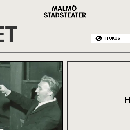
Malmö
Stadsteater
ET
I FOKUS
H