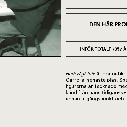
DEN HÄR PRO
INFÖR TOTALT
7357
Å
Hederligt folk
är dramatike
Carrolls senaste pjäs. Spe
figurerna är tecknade med
känd från hans tidigare v
annan utgångspunkt och e