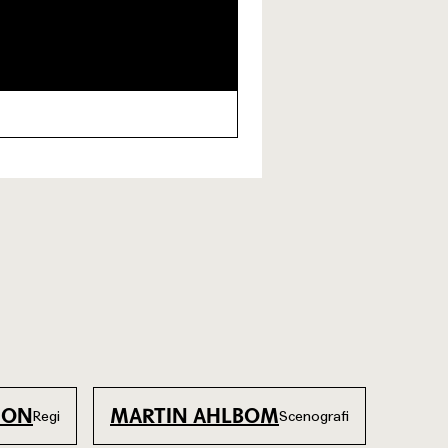
SON
MARTIN AHLBOM
Regi
Scenografi