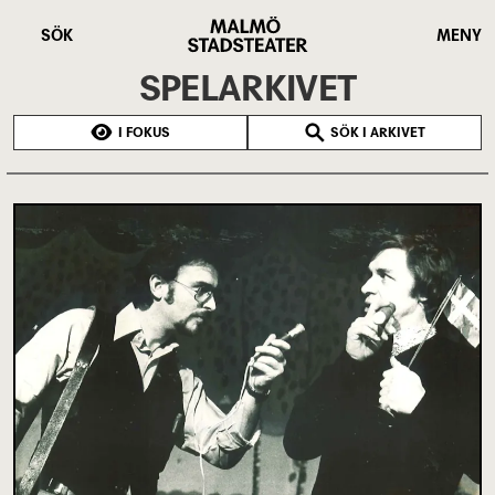
Hoppa
Malmö
till
Stadsteater
SÖK
MENY
huvudinnehåll
SPELARKIVET
I FOKUS
SÖK I ARKIVET