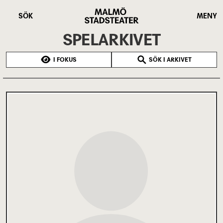
Hoppa
Malmö
till
Stadsteater
SÖK
MENY
huvudinnehåll
SPELARKIVET
I FOKUS
SÖK I ARKIVET