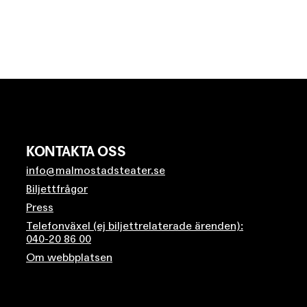
KONTAKTA OSS
info@malmostadsteater.se
Biljettfrågor
Press
Telefonväxel (ej biljettrelaterade ärenden):
040-20 86 00
Om webbplatsen