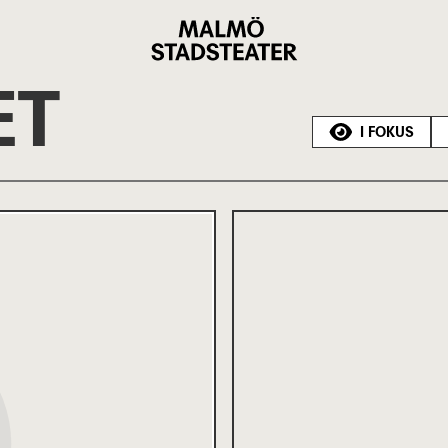
Malmö
Stadsteater
ET
I FOKUS