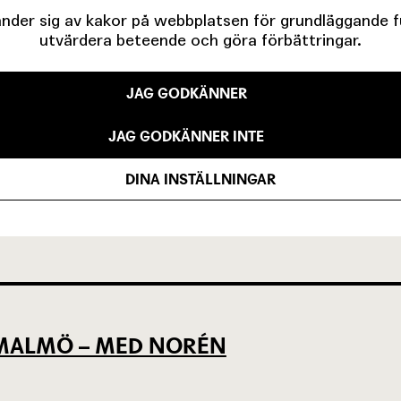
der sig av kakor på webbplatsen för grundläggande fun
utvärdera beteende och göra förbättringar.
JAG GODKÄNNER
EVSEN OCH KÖPENHAMNSTRILOGIN
JAG GODKÄNNER INTE
DINA INSTÄLLNINGAR
LLAN DET SOM VARIT OCH DET SOM Ä
L MALMÖ – MED NORÉN