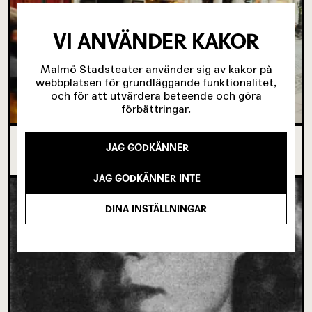
VI ANVÄNDER KAKOR
Malmö Stadsteater använder sig av kakor på
webbplatsen för grundläggande funktionalitet,
och för att utvärdera beteende och göra
förbättringar.
SJU SUPERVIKTIGA MINUTER OM UNGAS RÄTT
JAG GODKÄNNER
TILL SCENKONST
JAG GODKÄNNER INTE
DINA INSTÄLLNINGAR