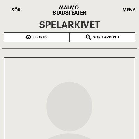
Hoppa
Malmö
till
Stadsteater
SÖK
MENY
huvudinnehåll
SPELARKIVET
I FOKUS
SÖK I ARKIVET