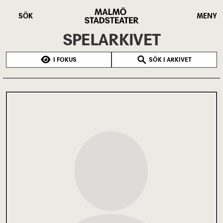
Hoppa
Malmö
till
Stadsteater
SÖK
MENY
huvudinnehåll
SPELARKIVET
I FOKUS
SÖK I ARKIVET