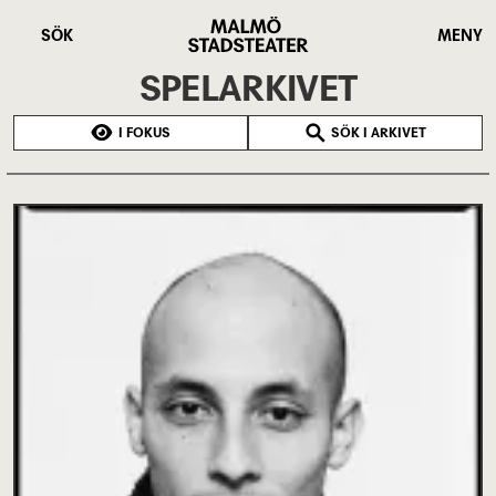
Hoppa
Malmö
till
Stadsteater
SÖK
MENY
huvudinnehåll
SPELARKIVET
I FOKUS
SÖK I ARKIVET