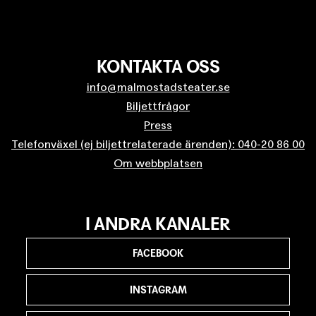
KONTAKTA OSS
info@malmostadsteater.se
Biljettfrågor
Press
Telefonväxel (ej biljettrelaterade ärenden): 040-20 86 00
Om webbplatsen
I ANDRA KANALER
FACEBOOK
INSTAGRAM