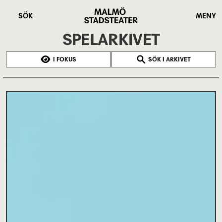
Hoppa
Malmö
till
Stadsteater
SÖK
MENY
huvudinnehåll
SPELARKIVET
I FOKUS
SÖK I ARKIVET