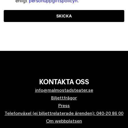
enligt
personuppgiftspolicyn
.
SKICKA
KONTAKTA OSS
info@malmostadsteater.se
Biljettfrågor
Press
Telefonväxel (ej biljettrelaterade ärenden): 040-20 86 00
Om webbplatsen