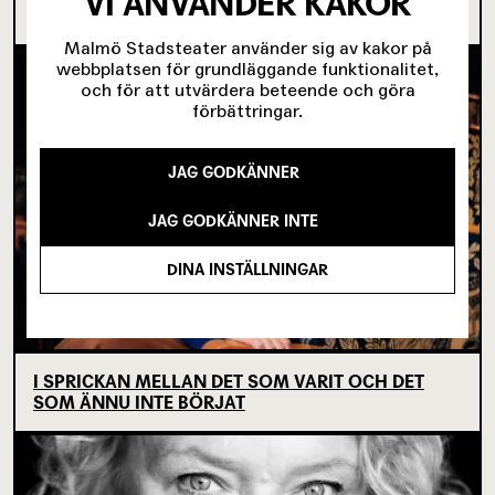
VI ANVÄNDER KAKOR
KÖPENHAMNSTRILOGIN
Malmö Stadsteater använder sig av kakor på
webbplatsen för grundläggande funktionalitet,
och för att utvärdera beteende och göra
förbättringar.
JAG GODKÄNNER
JAG GODKÄNNER INTE
DINA INSTÄLLNINGAR
I SPRICKAN MELLAN DET SOM VARIT OCH DET
SOM ÄNNU INTE BÖRJAT