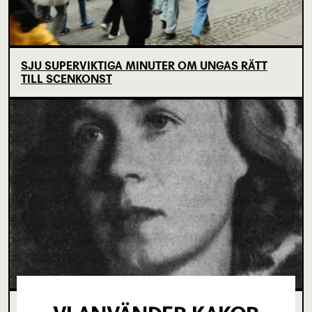
SJU SUPERVIKTIGA MINUTER OM UNGAS RÄTT
TILL SCENKONST
OM TOVE DITLEVSEN OCH