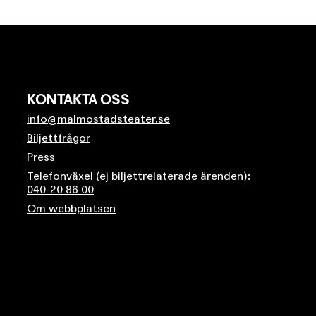
KONTAKTA OSS
info@malmostadsteater.se
Biljettfrågor
Press
Telefonväxel (ej biljettrelaterade ärenden):
040-20 86 00
Om webbplatsen