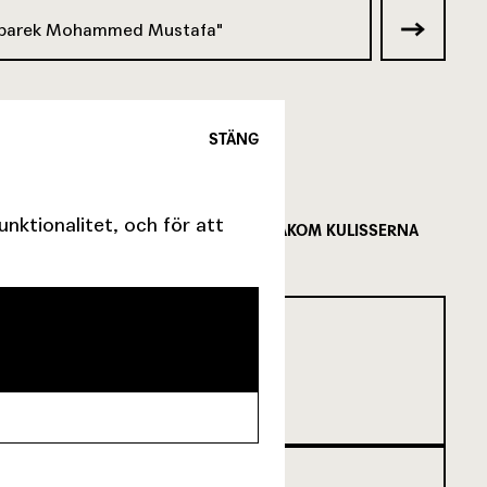
M’barek Mohammed Mustafa
STÄNG
ktionalitet, och för att
FÖLJ MED BAKOM KULISSERNA
SCENKONST