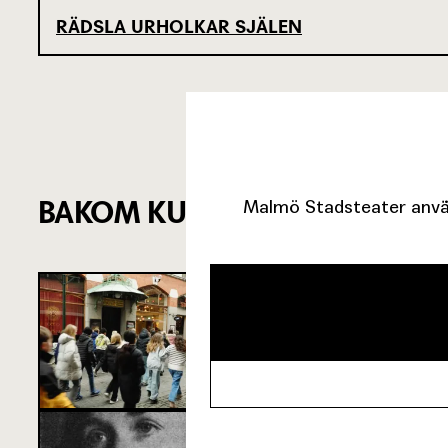
RÄDSLA URHOLKAR SJÄLEN
BAKOM KULISSERNA
Malmö Stadsteater använ
SJU SUPERVIKT