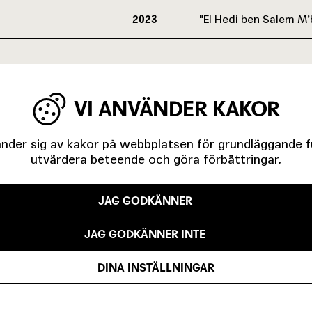
2023
El Hedi ben Salem 
VI ANVÄNDER KAKOR
der sig av kakor på webbplatsen för grundläggande fun
utvärdera beteende och göra förbättringar.
JAG GODKÄNNER
IGA MINUTER OM UNGAS RÄTT TILL 
JAG GODKÄNNER INTE
DINA INSTÄLLNINGAR