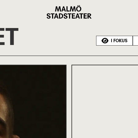
Malmö
Stadsteater
ET
I FOKUS