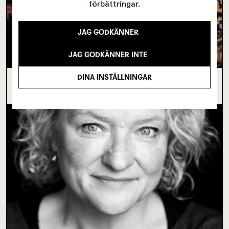
förbättringar.
JAG GODKÄNNER
JAG GODKÄNNER INTE
DINA INSTÄLLNINGAR
I SPRICKAN MELLAN DET SOM VARIT OCH DET
SOM ÄNNU INTE BÖRJAT