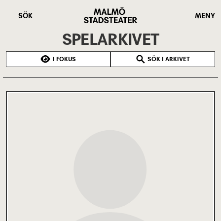
Hoppa
Malmö
till
Stadsteater
SÖK
MENY
huvudinnehåll
SPELARKIVET
I FOKUS
SÖK I ARKIVET