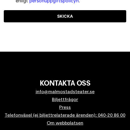
enligt
personuppgiftspolicyn
.
SKICKA
KONTAKTA OSS
info@malmostadsteater.se
Biljettfrågor
Press
Telefonväxel (ej biljettrelaterade ärenden): 040-20 86 00
Om webbplatsen