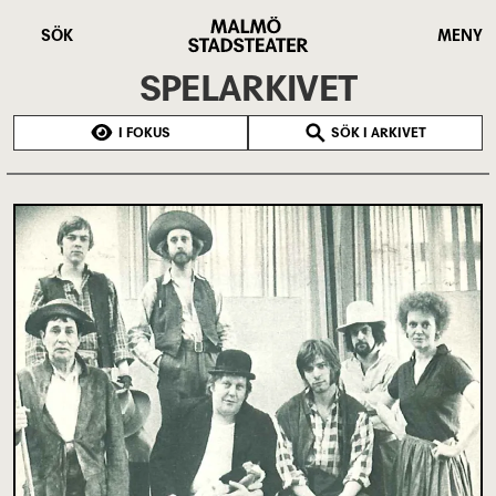
Hoppa
Malmö
till
Stadsteater
SÖK
MENY
huvudinnehåll
SPELARKIVET
I FOKUS
SÖK I ARKIVET