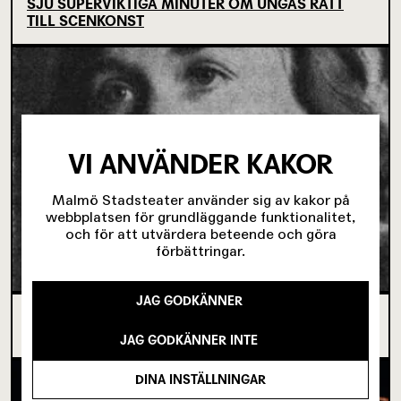
SJU SUPERVIKTIGA MINUTER OM UNGAS RÄTT
TILL SCENKONST
VI ANVÄNDER KAKOR
Malmö Stadsteater använder sig av kakor på
webbplatsen för grundläggande funktionalitet,
och för att utvärdera beteende och göra
förbättringar.
JAG GODKÄNNER
OM TOVE DITLEVSEN OCH
KÖPENHAMNSTRILOGIN
JAG GODKÄNNER INTE
DINA INSTÄLLNINGAR