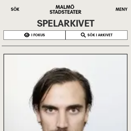
Hoppa
Malmö
till
Stadsteater
SÖK
MENY
huvudinnehåll
SPELARKIVET
I FOKUS
SÖK I ARKIVET