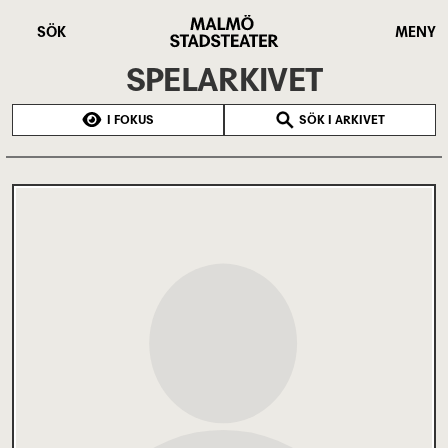
Hoppa
Malmö
till
Stadsteater
SÖK
MENY
huvudinnehåll
SPELARKIVET
I FOKUS
SÖK I ARKIVET