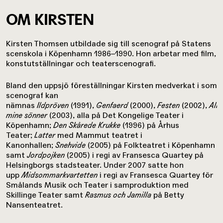
OM KIRSTEN
Kirsten Thomsen utbildade sig till scenograf på Statens
scenskola i Köpenhamn 1986–1990. Hon arbetar med film,
konstutställningar och teaterscenografi.
Bland den uppsjö föreställningar Kirsten medverkat i som
scenograf kan
nämnas
Ildpröven
(1991),
Genfaerd
(2000),
Festen
(2002),
Alle
mine sönner
(2003), alla på Det Kongelige Teater i
Köpenhamn;
Den Skårede Krukke
(1996) på Århus
Teater;
Latter
med Mammut teatret i
Kanonhallen;
Snehvide
(2005) på Folkteatret i Köpenhamn
samt
Jordpojken
(2005) i regi av Fransesca Quartey på
Helsingborgs stadsteater. Under 2007 satte hon
upp
Midsommarkvartetten
i regi av Fransesca Quartey för
Smålands Musik och Teater i samproduktion med
Skillinge Teater samt
Rasmus och Jamilla
på Betty
Nansenteatret.