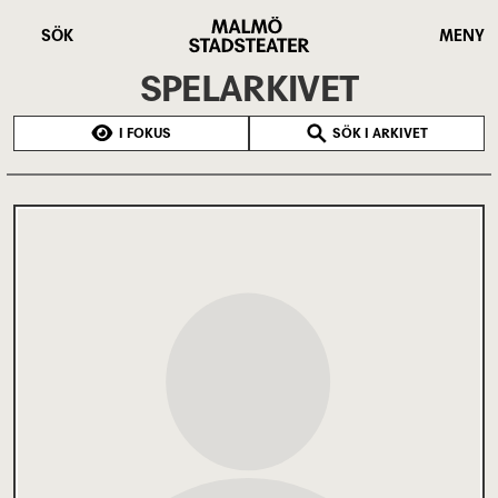
Hoppa
Malmö
till
Stadsteater
SÖK
MENY
huvudinnehåll
SPELARKIVET
I FOKUS
SÖK I ARKIVET