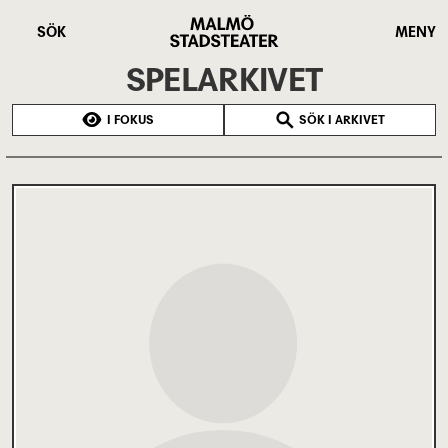
Hoppa
Malmö
till
Stadsteater
SÖK
MENY
huvudinnehåll
SPELARKIVET
I FOKUS
SÖK I ARKIVET