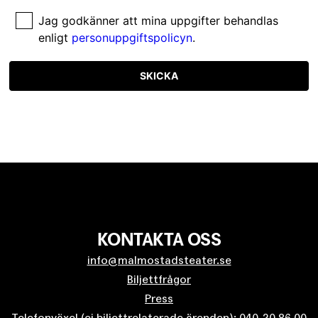
Jag godkänner att mina uppgifter behandlas
enligt
personuppgiftspolicyn
.
SKICKA
KONTAKTA OSS
info@malmostadsteater.se
Biljettfrågor
Press
Telefonväxel (ej biljettrelaterade ärenden): 040-20 86 00