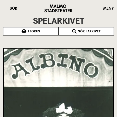
Hoppa
Malmö
till
Stadsteater
SÖK
MENY
huvudinnehåll
SPELARKIVET
I FOKUS
SÖK I ARKIVET