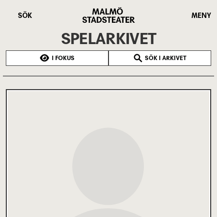
Hoppa
Malmö
till
Stadsteater
SÖK
MENY
huvudinnehåll
SPELARKIVET
I FOKUS
SÖK I ARKIVET