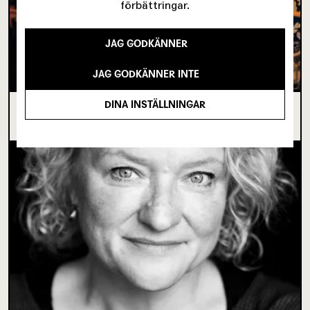
förbättringar.
JAG GODKÄNNER
JAG GODKÄNNER INTE
DINA INSTÄLLNINGAR
I SPRICKAN MELLAN DET SOM VARIT OCH DET
SOM ÄNNU INTE BÖRJAT