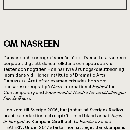
OM NASREEN
Dansare och koreograf som är född i Damaskus. Nasreen
började tidigt att dansa folkdans och uppträda vid
fester och högtider. Hon har fyra års högskoleutbildning
inom dans vid Higher Institute of Dramatic Arts i
Damaskus. Året efter examen prisades hon som
dansare/koreograf på
Cairo
International
Festival
for
Contemporary and
Experimental Theatre för föreställningen
Fawda (Kaos)
.
Hon kom till Sverige 2006, har jobbat på Sveriges Radios
arabiska redaktion och uppträtt med bland annat
Tusen
år hos gud
av Kompani Giraff och
La Familia
av alias
TEATERN. Under 2017 startar hon sitt eget danskompani,