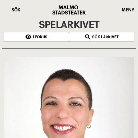
Hoppa
Malmö
till
Stadsteater
SÖK
MENY
huvudinnehåll
SPELARKIVET
I FOKUS
SÖK I ARKIVET