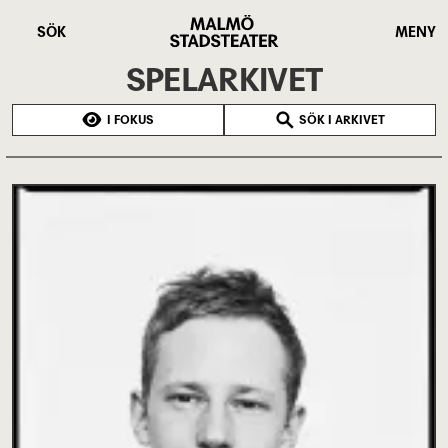
Hoppa
Malmö
till
Stadsteater
SÖK
MENY
huvudinnehåll
SPELARKIVET
I FOKUS
SÖK I ARKIVET