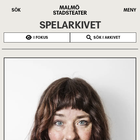
Hoppa
Malmö
till
Stadsteater
SÖK
MENY
huvudinnehåll
SPELARKIVET
I FOKUS
SÖK I ARKIVET