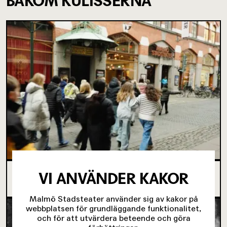
BAKOM KULISSERNA
VI ANVÄNDER KAKOR
SJU SUPERVIKTIGA MINUTER OM UNGAS RÄTT
TILL SCENKONST
Malmö Stadsteater använder sig av kakor på
webbplatsen för grundläggande funktionalitet,
och för att utvärdera beteende och göra