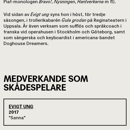
Piaf-monologen
Bravo!
,
Nysningen
,
Hantverkarna
m fl).
Vid sidan av
Evigt ung
syns hon i höst, för tredje
säsongen, i trollerikabarén
Gula grodan
på Reginateatern i
Uppsala. Är även verksam som sufflös och språkcoach i
franska vid operahusen i Stockholm och Göteborg, samt
som sångerska och keyboardist i americana-bandet
Doghouse Dreamers.
MEDVERKANDE SOM
SKÅDESPELARE
EVIGT UNG
2017
Sanna