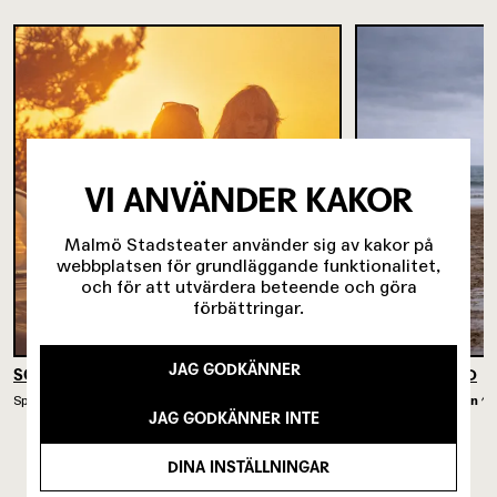
VI ANVÄNDER KAKOR
Malmö Stadsteater använder sig av kakor på
webbplatsen för grundläggande funktionalitet,
och för att utvärdera beteende och göra
förbättringar.
JAG GODKÄNNER
SOMMARKVÄLLAR PÅ JORDEN
UNRECOGNIZED
Spelades på
Intiman
25/9 2026 - 11/11 2026
Spelades på
Intiman
13
JAG GODKÄNNER INTE
DINA INSTÄLLNINGAR