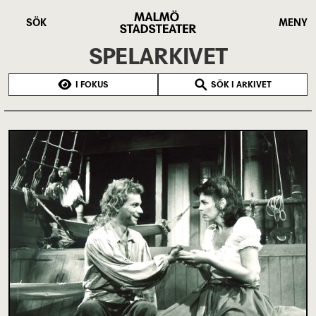
Hoppa
Malmö
till
Stadsteater
SÖK
MENY
huvudinnehåll
SPELARKIVET
I FOKUS
SÖK I ARKIVET