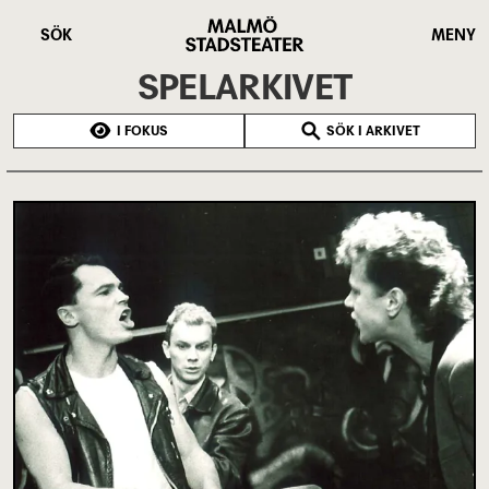
Hoppa
Malmö
till
Stadsteater
SÖK
MENY
huvudinnehåll
SPELARKIVET
I FOKUS
SÖK I ARKIVET