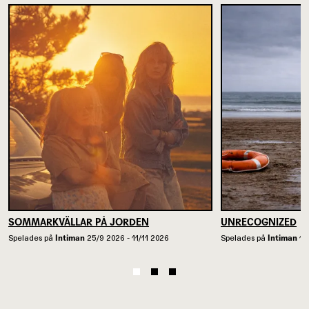
SOMMARKVÄLLAR PÅ JORDEN
UNRECOGNIZED
Spelades på
Intiman
25/9 2026 - 11/11 2026
Spelades på
Intiman
13