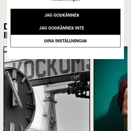
JAG GODKÄNNER
DU KANSKE ÄVEN ÄR
JAG GODKÄNNER INTE
INTRESSERAD AV
DINA INSTÄLLNINGAR