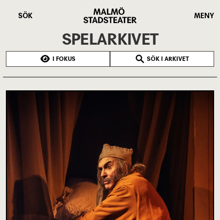
Hoppa
Malmö
till
Stadsteater
SÖK
MENY
huvudinnehåll
SPELARKIVET
I FOKUS
SÖK I ARKIVET