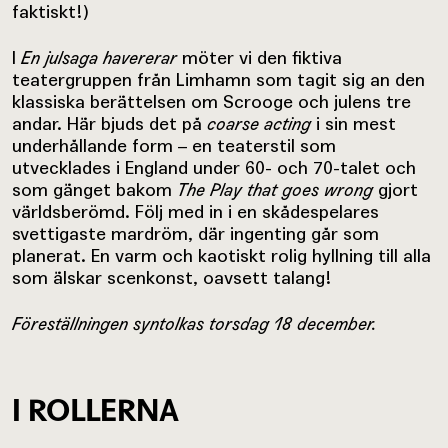
faktiskt!)
I
En julsaga havererar
möter vi den fiktiva
teatergruppen från Limhamn som tagit sig an den
klassiska berättelsen om Scrooge och julens tre
andar. Här bjuds det på
coarse acting
i sin mest
underhållande form – en teaterstil som
utvecklades i England under 60- och 70-talet och
som gänget bakom
The Play that goes wrong
gjort
världsberömd. Följ med in i en skådespelares
svettigaste mardröm, där ingenting går som
planerat. En varm och kaotiskt rolig hyllning till alla
som älskar scenkonst, oavsett talang!
Föreställningen syntolkas torsdag 18 december.
I ROLLERNA