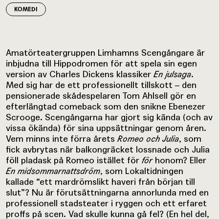
KOMEDI
Amatörteatergruppen Limhamns Scengångare är
inbjudna till Hippodromen för att spela sin egen
version av Charles Dickens klassiker
En julsaga
.
Med sig har de ett professionellt tillskott – den
pensionerade skådespelaren Tom Ahlsell gör en
efterlängtad comeback som den snikne Ebenezer
Scrooge. Scengångarna har gjort sig kända (och av
vissa ökända) för sina uppsättningar genom åren.
Vem minns inte förra årets
Romeo och Julia
, som
fick avbrytas när balkongräcket lossnade och Julia
föll pladask på Romeo istället för
för
honom? Eller
En midsommarnattsdröm
, som Lokaltidningen
kallade “ett mardrömslikt haveri från början till
slut”? Nu är förutsättningarna annorlunda med en
professionell stadsteater i ryggen och ett erfaret
proffs på scen. Vad skulle kunna gå fel? (En hel del,