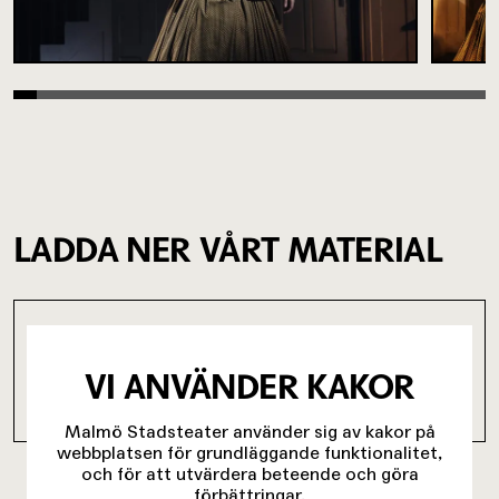
LADDA NER VÅRT MATERIAL
PROGRAM EN JULSAGA HAVERERAR
VI ANVÄNDER KAKOR
Malmö Stadsteater använder sig av kakor på
(2.52 MB)
webbplatsen för grundläggande funktionalitet,
och för att utvärdera beteende och göra
förbättringar.