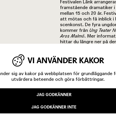
Festivalen Länk arrangeras
framstående dramatiker i 
mellan 15 och 20 år. Fest
att mötas och få inblick i
scenkonst. De fyra ungd
kommer från
Ung Teater N
Aros Malmö
. Mer informa
hittar du längre ner på de
Välkommen på festival!
VI ANVÄNDER KAKOR
Skånes LÄNK-festival arran
Riksteatern Skåne.
der sig av kakor på webbplatsen för grundläggande fun
utvärdera beteende och göra förbättringar.
JAG GODKÄNNER
JAG GODKÄNNER INTE