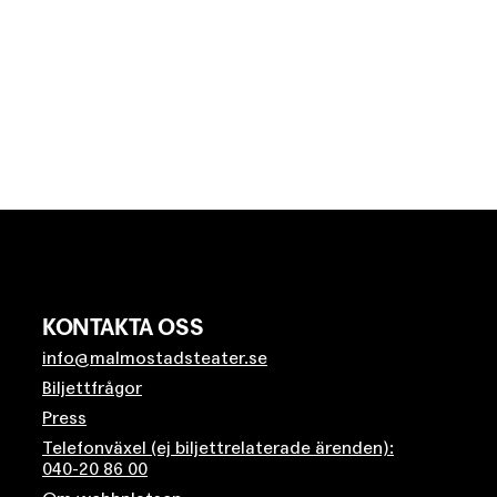
KONTAKTA OSS
info@malmostadsteater.se
Biljettfrågor
Press
Telefonväxel (ej biljettrelaterade ärenden):
040-20 86 00