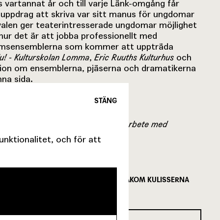
 vartannat år och till varje Länk-omgång får
uppdrag att skriva var sitt manus för ungdomar
ivalen ger teaterintresserade ungdomar möjlighet
 hur det är att jobba professionellt med
omsensemblerna som kommer att uppträda
u! - Kulturskolan Lomma
,
Eric Ruuths Kulturhus
och
tion om ensemblerna, pjäserna och dramatikerna
nna sida.
STÄNG
geras av Malmö Stadsteater i samarbete med
ktionalitet, och för att
FÖLJ MED BAKOM KULISSERNA