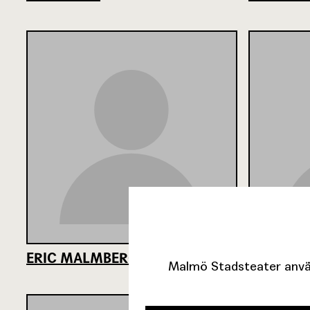
ERIC MALMBERG
CURT NO
Malmö Stadsteater använ