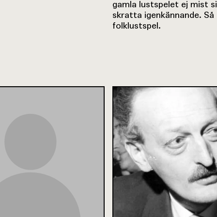
gamla lustspelet ej mist s
skratta igenkännande. Så 
folklustspel.