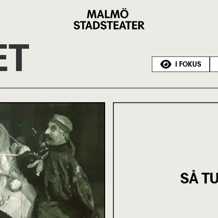
Malmö
Stadsteater
ET
I FOKUS
SÅ T