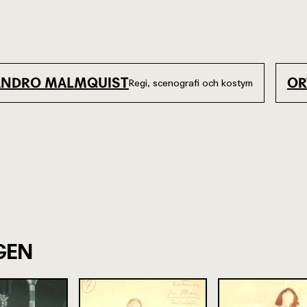
ANDRO MALMQUIST
OR
Regi, scenografi och kostym
GEN