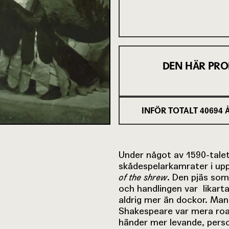
DEN HÄR PRO
INFÖR TOTALT
40694
Å
Under något av 1590-talet
skådespelarkamrater i upp
of the shrew
. Den pjäs som
och handlingen var likar
aldrig mer än dockor. Ma
Shakespeare var mera road
händer mer levande, pers