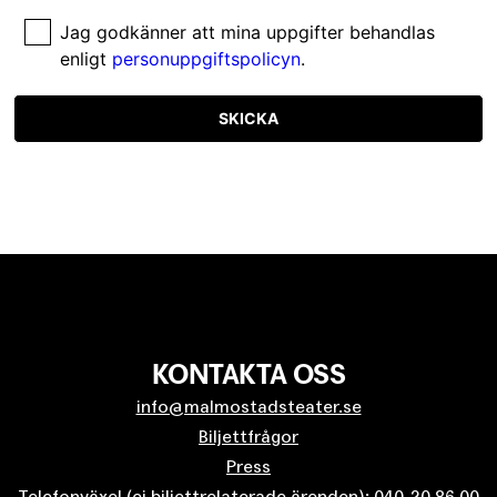
Jag godkänner att mina uppgifter behandlas
enligt
personuppgiftspolicyn
.
SKICKA
KONTAKTA OSS
info@malmostadsteater.se
Biljettfrågor
Press
Telefonväxel (ej biljettrelaterade ärenden): 040-20 86 00