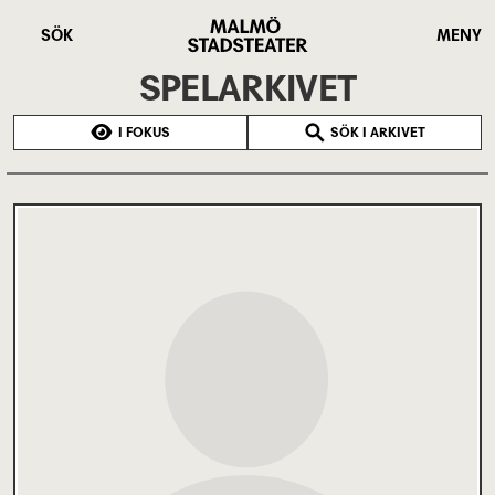
Hoppa
Malmö
till
Stadsteater
SÖK
MENY
huvudinnehåll
SPELARKIVET
I FOKUS
SÖK I ARKIVET