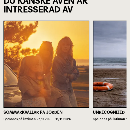
DU KANSKE ÄVEN ÄR
INTRESSERAD AV
SOMMARKVÄLLAR PÅ JORDEN
UNRECOGNIZED
Spelades på
Intiman
25/9 2026 - 11/11 2026
Spelades på
Intiman
13