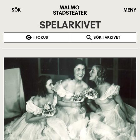
Hoppa
Malmö
till
Stadsteater
SÖK
MENY
huvudinnehåll
SPELARKIVET
I FOKUS
SÖK I ARKIVET