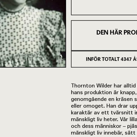
DEN HÄR PRO
INFÖR TOTALT
4347
Å
Thornton Wilder har allti
hans produktion är knapp,
genomgående en kräsen sty
eller omoget. Han drar upp 
karaktär av ett tvärsnitt
mänskligt liv heter. Vår li
och dess människor – pjä
mänskligt liv innebär, sä