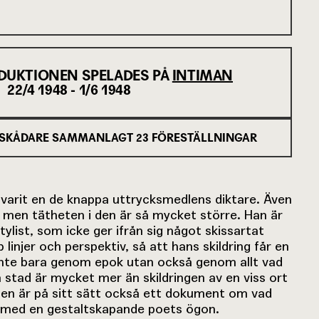
DUKTIONEN SPELADES PÅ
INTIMAN
22/4 1948 - 1/6 1948
SKÅDARE SAMMANLAGT
23
FÖRESTÄLLNINGAR
d varit en de knappa uttrycksmedlens diktare. Även
 men tätheten i den är så mycket större. Han är
list, som icke ger ifrån sig något skissartat
linjer och perspektiv, så att hans skildring får en
 inte bara genom epok utan också genom allt vad
lla stad är mycket mer än skildringen av en viss ort
sen är på sitt sätt också ett dokument om vad
tt med en gestaltskapande poets ögon.