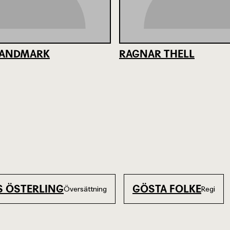
RANDMARK
RAGNAR THELL
S ÖSTERLING
GÖSTA FOLKE
Översättning
Regi