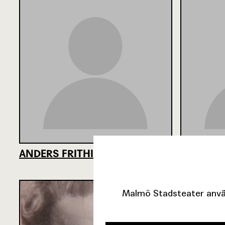
ANDERS FRITHIOF
MABEL F
Malmö Stadsteater använ