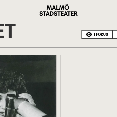
Malmö
Stadsteater
ET
I FOKUS