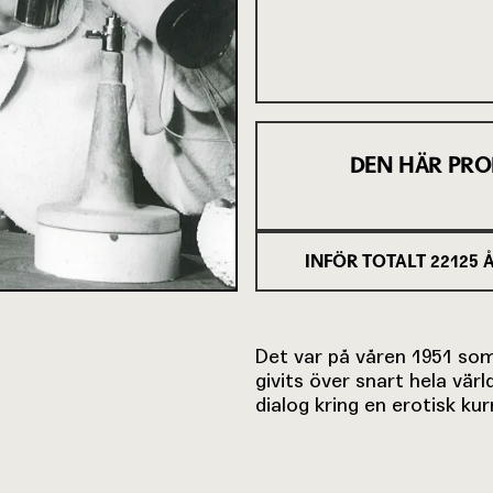
DEN HÄR PRO
INFÖR TOTALT
22125
Å
Det var på våren 1951 som
givits över snart hela vär
dialog kring en erotisk k