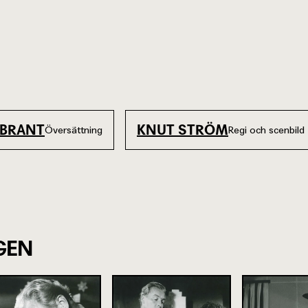
YBRANT
KNUT STRÖM
Översättning
Regi och scenbild
GEN