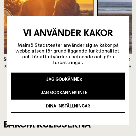
VI ANVÄNDER KAKOR
Malmö Stadsteater använder sig av kakor på
webbplatsen för grundläggande funktionalitet,
och för att utvärdera beteende och göra
SOMMARKVÄLLAR PÅ JORDEN
UNRECOGNIZED
förbättringar.
Spelades på
Intiman
25/9 2026 - 11/11 2026
Spelades på
Intiman
13
JAG GODKÄNNER
JAG GODKÄNNER INTE
DINA INSTÄLLNINGAR
BAKOM KULISSERNA