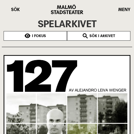
Hoppa
Malmö
till
Stadsteater
SÖK
MENY
huvudinnehåll
SPELARKIVET
I FOKUS
SÖK I ARKIVET