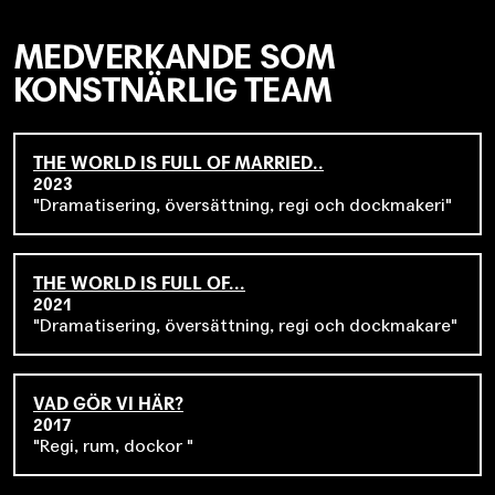
Teatermannen förändrar världen
. Han har även satt upp
Automata
på Orionteatern och
Flickland
på Dramaten. På
Folkteatern i Göteborg har Erik Holmström satt upp
MEDVERKANDE SOM
Doktor Faustus
(2018-2020).
KONSTNÄRLIG TEAM
THE WORLD IS FULL OF MARRIED..
2023
Dramatisering, översättning, regi och dockmakeri
THE WORLD IS FULL OF...
2021
Dramatisering, översättning, regi och dockmakare
VAD GÖR VI HÄR?
2017
Regi, rum, dockor