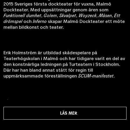
2015 Sveriges första dockteater för vuxna, Malmö
Dockteater. Med uppsättningar genom åren som
Funktionell dumhet
,
Golem
,
Skvalpet
,
Woyzeck
,
Måsen
,
Ett
drömspel
och
Inferno
skapar Malmö Dockteater ett möte
mellan bildkonst och teater.
Erik Holmström är utbildad skådespelare på
Teaterhögskolan i Malmö och har tidigare varit en del av
den konstnärliga ledningen på Turteatern i Stockholm.
Där har han bland annat stått för regin till
uppmärksammade föreställningen
SCUM-manifestet
.
På Malmö Stadsteater har Erik Holmström tidigare satt
upp
Vad gör vi här?
(2017), samt i samarbete med Malmö
Dockteater
The World Is Full of Married Men
(2021). På
LÄS MER
Örebro Länsteater har han iscensatt
Kung Ubu
, och på
Teater Tribunalen
Mamman
och på Borås stadsteater