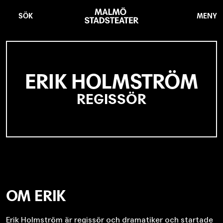
Hoppa
Malmö
till
Stadsteater
SÖK
MENY
huvudinnehåll
ERIK HOLMSTRÖM
REGISSÖR
OM ERIK
Erik Holmström är regissör och dramatiker och startade