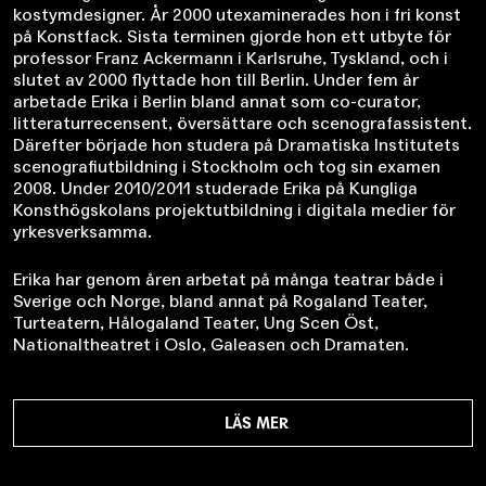
kostymdesigner. År 2000 utexaminerades hon i fri konst
på Konstfack. Sista terminen gjorde hon ett utbyte för
professor Franz Ackermann i Karlsruhe, Tyskland, och i
slutet av 2000 flyttade hon till Berlin. Under fem år
arbetade Erika i Berlin bland annat som co-curator,
litteraturrecensent, översättare och scenografassistent.
Därefter började hon studera på Dramatiska Institutets
scenografiutbildning i Stockholm och tog sin examen
2008. Under 2010/2011 studerade Erika på Kungliga
Konsthögskolans projektutbildning i digitala medier för
yrkesverksamma.
Erika har genom åren arbetat på många teatrar både i
Sverige och Norge, bland annat på Rogaland Teater,
Turteatern, Hålogaland Teater, Ung Scen Öst,
Nationaltheatret i Oslo, Galeasen och Dramaten.
Under 2014 gjorde hon scenografi och kostym till Unga
Teaterns första produktion
Lilla Döden hälsar
, och våren
LÄS MER
2015 scenografi och kostym till
Kojan.
Hon har nyligen också arbetat med
Variation
på Galeasen,