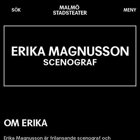
Hoppa
Malmö
till
Stadsteater
SÖK
MENY
huvudinnehåll
ERIKA MAGNUSSON
SCENOGRAF
OM ERIKA
Erika Magnusson är frilansande scenograf och