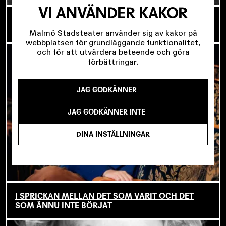
VI ANVÄNDER KAKOR
OM TOVE DITLEVSEN OCH
KÖPENHAMNSTRILOGIN
Malmö Stadsteater använder sig av kakor på
webbplatsen för grundläggande funktionalitet,
och för att utvärdera beteende och göra
förbättringar.
JAG GODKÄNNER
JAG GODKÄNNER INTE
DINA INSTÄLLNINGAR
I SPRICKAN MELLAN DET SOM VARIT OCH DET
SOM ÄNNU INTE BÖRJAT