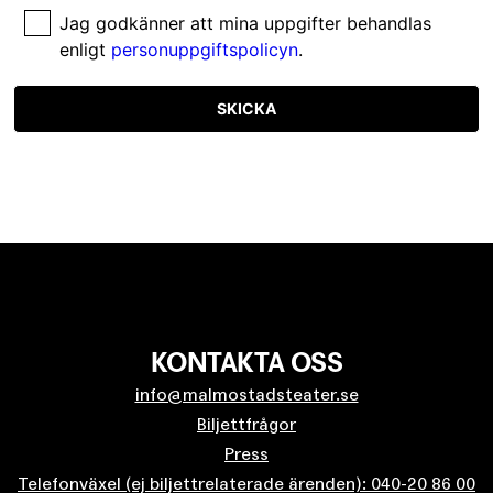
Jag godkänner att mina uppgifter behandlas
enligt
personuppgiftspolicyn
.
SKICKA
KONTAKTA OSS
info@malmostadsteater.se
Biljettfrågor
Press
Telefonväxel (ej biljettrelaterade ärenden): 040-20 86 00