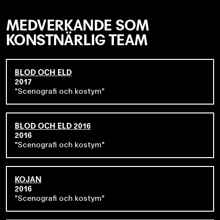
Pojkslemmot
på Teater Brunnsgatan, Unga Dramaten och
Palladium Malmö, samt med
Den besynnerliga händelsen
MEDVERKANDE SOM
med hunden om natten
på Stockholms stadsteater.
KONSTNÄRLIG TEAM
BLOD OCH ELD
2017
Scenografi och kostym
BLOD OCH ELD 2016
2016
Scenografi och kostym
KOJAN
2016
Scenografi och kostym