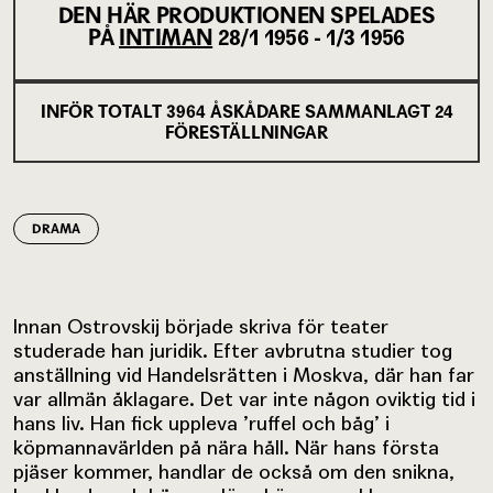
DEN HÄR PRODUKTIONEN SPELADES
PÅ
INTIMAN
28/1 1956 - 1/3 1956
INFÖR TOTALT
3964
ÅSKÅDARE SAMMANLAGT
24
FÖRESTÄLLNINGAR
DRAMA
Innan Ostrovskij började skriva för teater
studerade han juridik. Efter avbrutna studier tog
anställning vid Handelsrätten i Moskva, där han far
var allmän åklagare. Det var inte någon oviktig tid i
hans liv. Han fick uppleva ’ruffel och båg’ i
köpmannavärlden på nära håll. När hans första
pjäser kommer, handlar de också om den snikna,