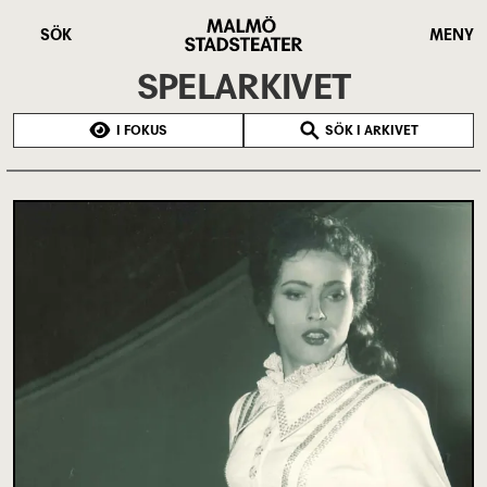
Hoppa
Malmö
till
Stadsteater
SÖK
MENY
huvudinnehåll
SPELARKIVET
I FOKUS
SÖK I ARKIVET