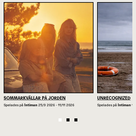
SOMMARKVÄLLAR PÅ JORDEN
UNRECOGNIZED
Spelades på
Intiman
25/9 2026 - 11/11 2026
Spelades på
Intiman
13