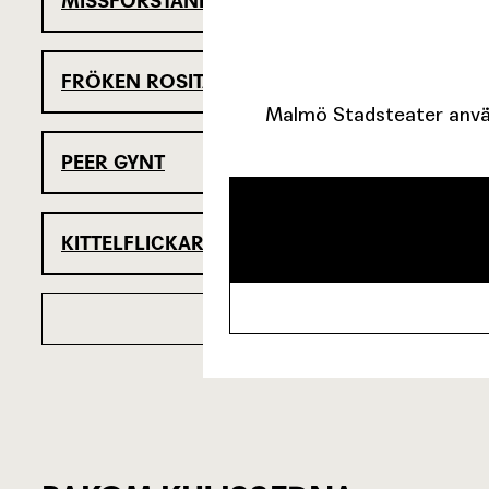
MISSFÖRSTÅNDET
FRÖKEN ROSITA ELLER BLOMMORNAS SPRÅ
Malmö Stadsteater använ
PEER GYNT
KITTELFLICKARENS BRÖLLOP