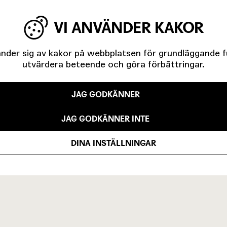
1957
VI ANVÄNDER KAKOR
K
1957
der sig av kakor på webbplatsen för grundläggande fun
utvärdera beteende och göra förbättringar.
1957
JAG GODKÄNNER
1956
JAG GODKÄNNER INTE
DINA INSTÄLLNINGAR
VISA ALLA (17)