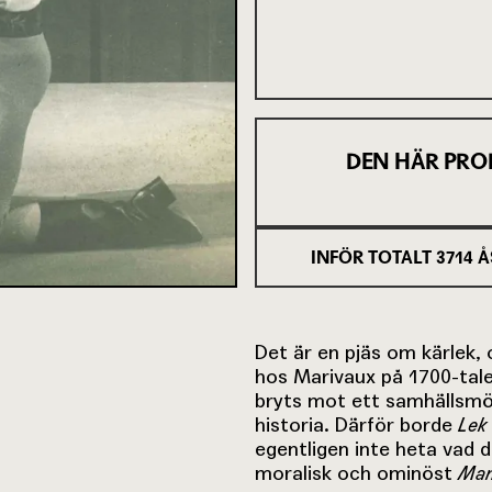
DEN HÄR PRO
INFÖR TOTALT
3714
Å
Det är en pjäs om kärlek
hos Marivaux på 1700-tale
bryts mot ett samhällsmön
historia. Därför borde
Lek
egentligen inte heta vad
moralisk och ominöst
Man