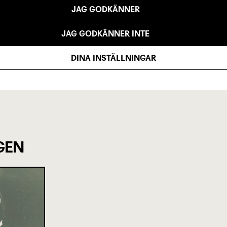
JAG GODKÄNNER
JAG GODKÄNNER INTE
DINA INSTÄLLNINGAR
R SÖDERBERG
BO G FORSBERG
Översättning
Re
GEN