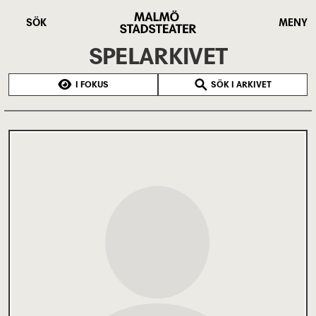
Hoppa
Malmö
till
Stadsteater
SÖK
MENY
huvudinnehåll
SPELARKIVET
I FOKUS
SÖK I ARKIVET