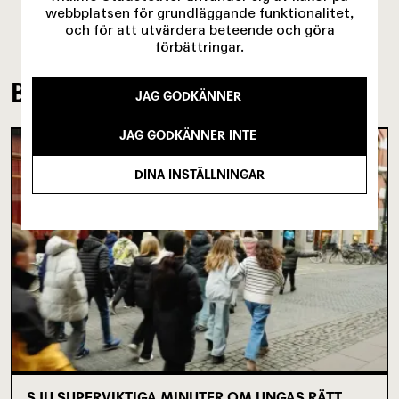
webbplatsen för grundläggande funktionalitet,
och för att utvärdera beteende och göra
förbättringar.
BAKOM KULISSERNA
JAG GODKÄNNER
JAG GODKÄNNER INTE
DINA INSTÄLLNINGAR
SJU SUPERVIKTIGA MINUTER OM UNGAS RÄTT