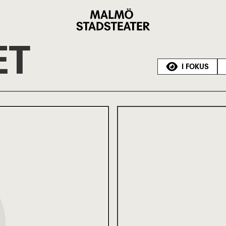
Malmö
Stadsteater
ET
I FOKUS