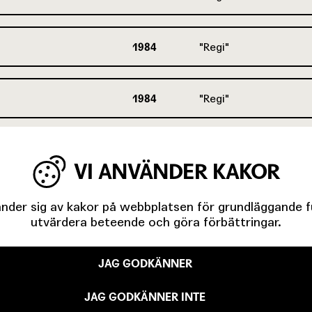
1984
Regi
1984
Regi
1981
Regi
VI ANVÄNDER KAKOR
1981
Regi
der sig av kakor på webbplatsen för grundläggande fun
utvärdera beteende och göra förbättringar.
1980
Regi
JAG GODKÄNNER
JAG GODKÄNNER INTE
1980
Regi