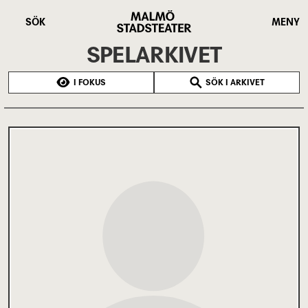
Hoppa
Malmö
till
Stadsteater
SÖK
MENY
huvudinnehåll
SPELARKIVET
I FOKUS
SÖK I ARKIVET