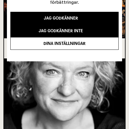
förbättringar.
JAG GODKÄNNER
JAG GODKÄNNER INTE
DINA INSTÄLLNINGAR
I SPRICKAN MELLAN DET SOM VARIT OCH DET
SOM ÄNNU INTE BÖRJAT