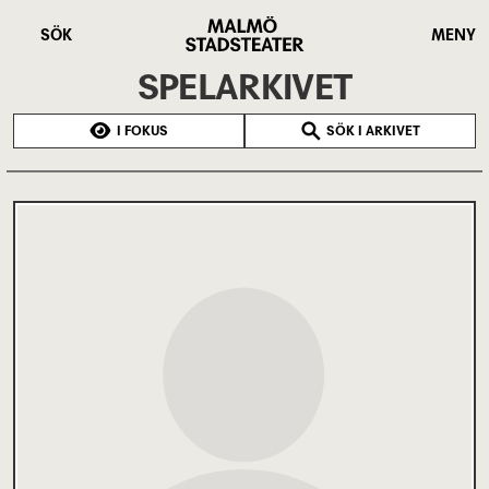
Hoppa
Malmö
till
Stadsteater
SÖK
MENY
huvudinnehåll
SPELARKIVET
I FOKUS
SÖK I ARKIVET