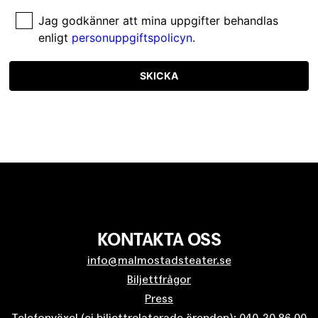
Jag godkänner att mina uppgifter behandlas
enligt
personuppgiftspolicyn
.
SKICKA
KONTAKTA OSS
info@malmostadsteater.se
Biljettfrågor
Press
Telefonväxel (ej biljettrelaterade ärenden): 040-20 86 00