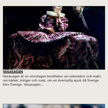
VASASAGAN
Vasasagan är en storslagen berättelse om människor och makt,
om kärlek, intriger och svek, om en äventyrlig epok då Sverige
blev Sverige. Vasasagan...