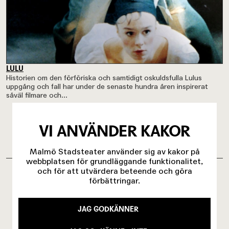
LULU
Historien om den förföriska och samtidigt oskuldsfulla Lulus
uppgång och fall har under de senaste hundra åren inspirerat
såväl filmare och...
VI ANVÄNDER KAKOR
Malmö Stadsteater använder sig av kakor på
OM INVIGNING MED SCHROFF
webbplatsen för grundläggande funktionalitet,
och för att utvärdera beteende och göra
förbättringar.
Konstnärligt var vi ju vansinnigt,
nästan idiotiskt, konsekventa. Och
JAG GODKÄNNER
utifrån mina senare erfarenheter