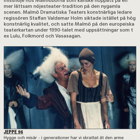
missnöje hos Malmöborna som kanske hoppats på en
mer lättsam nöjesteater-tradition på den nygamla
scenen. Malmö Dramatiska Teaters konstnärliga ledare
regissören Staffan Valdemar Holm siktade istället på hög
konstnärlig kvalitet, och satte Malmö på den europeiska
teaterkartan under 1990-talet med uppsättningar som t
ex Lulu, Folkmord och Vasasagan.
JEPPE 96
Hygge och misär - i generationer har vi skrattat åt den arme