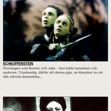
SCHROFFENSTEIN
Storslagen som Romeo och Julia - fast både hemskare och
vackrare. Osedvanlig, därför att denna pjäs, en klassiker av sin
tids största dramatiska...