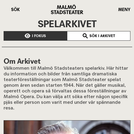
Hoppa
Malmö
till
Stadsteater
SÖK
MENY
huvudinnehåll
SPELARKIVET
I FOKUS
SÖK I ARKIVET
Om Arkivet
Välkommen till Malmö Stadsteaters spelarkiv. Här hittar
du information och bilder från samtliga dramatiska
teaterföreställningar som Malmö Stadsteater spelat
genom åren sedan starten 1944. När det gäller musikal,
operett och opera så förvaltas dessa föreställningar av
Malmö Opera. Du kan välja att söka efter någon specifik
pjäs eller person som varit med under vår spännande
resa.